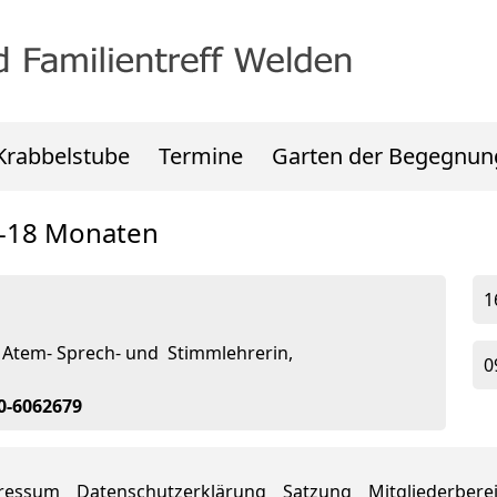
Krabbelstube
Termine
Garten der Begegnun
6-18 Monaten
1
 Atem- Sprech- und Stimmlehrerin,
0
70-6062679
ressum
Datenschutzerklärung
Satzung
Mitgliederbere