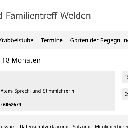
Krabbelstube
Termine
Garten der Begegnun
6-18 Monaten
1
 Atem- Sprech- und Stimmlehrerin,
0
70-6062679
ressum
Datenschutzerklärung
Satzung
Mitgliederbere