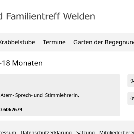
Krabbelstube
Termine
Garten der Begegnun
6-18 Monaten
0
 Atem- Sprech- und Stimmlehrerin,
0
70-6062679
ressum
Datenschutzerklärung
Satzung
Mitgliederbere