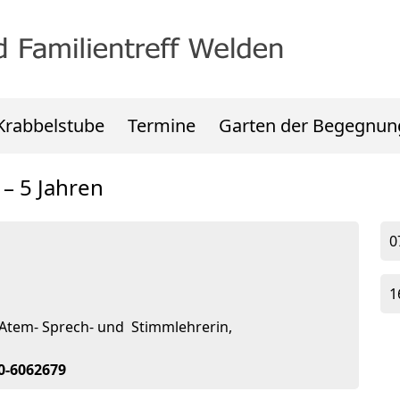
Krabbelstube
Termine
Garten der Begegnun
 – 5 Jahren
0
1
 Atem- Sprech- und Stimmlehrerin,
70-6062679