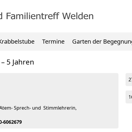
Krabbelstube
Termine
Garten der Begegnun
 – 5 Jahren
2
1
 Atem- Sprech- und Stimmlehrerin,
70-6062679