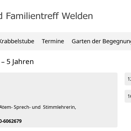
Krabbelstube
Termine
Garten der Begegnun
 – 5 Jahren
1
1
 Atem- Sprech- und Stimmlehrerin,
70-6062679